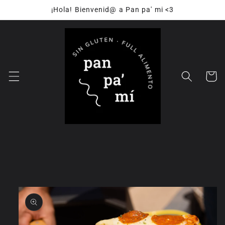
Ir
¡Hola! Bienvenid@ a Pan pa' mi <3
directamente
al contenido
Carrito
Ir
directamente
a la
información
del producto