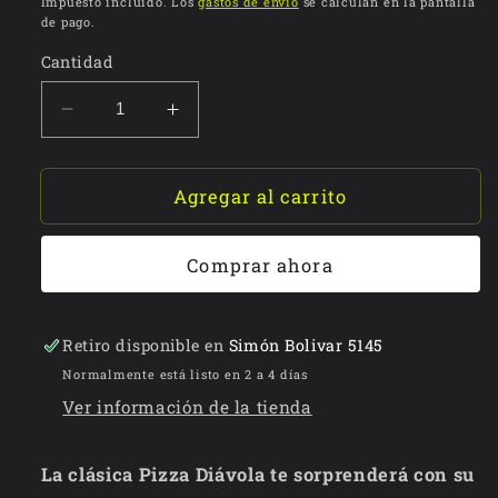
Impuesto incluido. Los
gastos de envío
se calculan en la pantalla
de pago.
Cantidad
Reducir
Aumentar
cantidad
cantidad
para
para
Pizza
Pizza
Agregar al carrito
Diávola
Diávola
Comprar ahora
Retiro disponible en
Simón Bolivar 5145
Normalmente está listo en 2 a 4 días
Ver información de la tienda
La clásica Pizza Diávola te sorprenderá con su