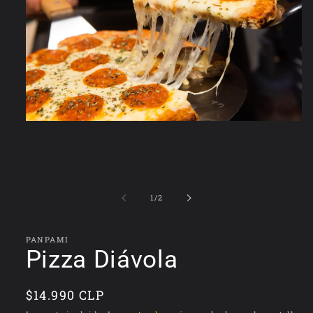
Abrir
elemento
multimedia
1
en
una
ventana
de
1
/
2
modal
PANPAMI
Pizza Diávola
Precio
$14.990 CLP
habitual