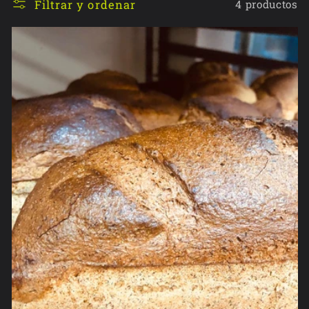
e
Filtrar y ordenar
4 productos
c
c
i
ó
n
: