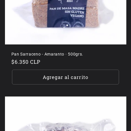
Pan Sarraceno - Amaranto · 500grs.
Precio
$6.350 CLP
habitual
Agregar al carrito