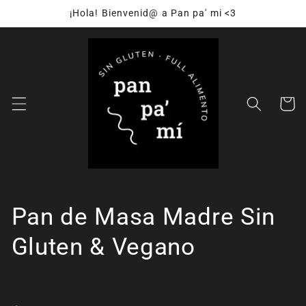
Ir
¡Hola! Bienvenid@ a Pan pa' mi <3
directamente
al contenido
Carrito
C
Pan de Masa Madre Sin
o
Gluten & Vegano
l