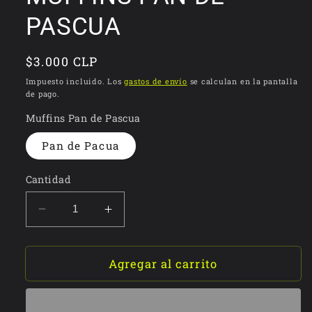
ventana
modal
PASCUA
Precio
$3.000 CLP
habitual
Impuesto incluido. Los
gastos de envío
se calculan en la pantalla
de pago.
Muffins Pan de Pascua
Pan de Pacua
Cantidad
Reducir
Aumentar
cantidad
cantidad
para
para
MUFFINS
MUFFINS
Agregar al carrito
PAN
PAN
DE
DE
PASCUA
PASCUA