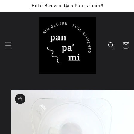
Ir
¡Hola! Bienvenid@ a Pan pa' mi <3
directamente
al contenido
Carrito
Ir
directamente
a la
información
del producto